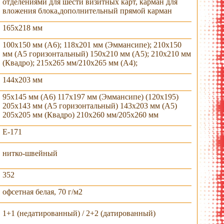
отделениями для шести визитных карт, карман для
вложения блока,дополнительный прямой карман
165х218 мм
100х150 мм (А6); 118х201 мм (Эммансипе); 210х150
мм (А5 горизонтальный) 150х210 мм (А5); 210х210 мм
(Квадро); 215х265 мм/210х265 мм (А4);
144х203 мм
95х145 мм (А6) 117х197 мм (Эммансипе) (120х195)
205х143 мм (А5 горизонтальный) 143х203 мм (А5)
205х205 мм (Квадро) 210х260 мм/205х260 мм
E-171
л обложки
ассортимент
нитко-швейный
352
офсетная белая, 70 г/м2
1+1 (недатированный) / 2+2 (датированный)