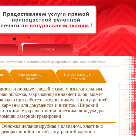
Контакты
жке-портфолио с металлической декоративной планкой на хлястике
йн
Персонализация
Персонализация
блоков
обложек
удивит и порадует людей с самым взыскательным
ная обложка, закрывающая внахлест блок, может
закладка при работе с ежедневником. На внутренней
 карманы для документов и визиток. Широкий
к на кнопке украшен металлическим шильдом для
помощи лазерной гравировки.
Обложка цельновырубная с клапаном, хлястик с
декоративной планкой, внутренний карман с