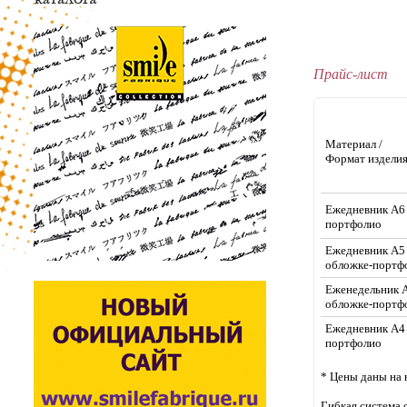
Прайс-лист
Материал /
Формат издели
Ежедневник А6 
портфолио
Ежедневник А5
обложке-портф
Еженедельник 
обложке-портф
Ежедневник А4 
портфолио
* Цены даны на
Гибкая система 