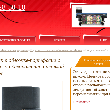
28-50-10
Конструктор продукции
Новинки
О нас
рафическая продукция
>
Изделия в съемных обложках портфолио
>
Ежедневник в обло
к в обложке-портфолио с
Графический диза
блоков
ской декоративной планкой
ке
Эта модель приятно 
вкусом. Цельновыруб
использоваться, как 
стороне расположены
декоративный хлясти
персонализации при 
Описание