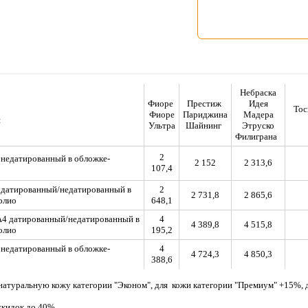
Небраска
Фиоре
Престиж
Идея
Тос
Фиоре
Париджина
Мадера
я
Ультра
Шайнинг
Этруско
Филиграна
2
недатированный в обложке-
2 152
2 313,6
107,4
 датированный/недатированный в
2
2 731,8
2 865,6
олио
648,1
А4 датированный/недатированный в
4
4 389,8
4 515,8
олио
195,2
недатированный в обложке-
4
4 724,3
4 850,3
388,6
 натуральную кожу категории "Эконом", для кожи категории "Премиум" +15%
скидок до 40%.