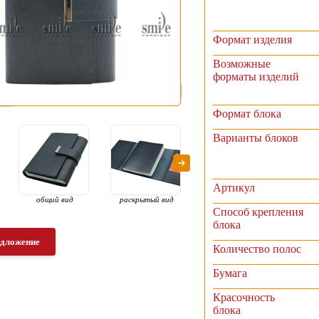
Формат изделия
Возможные
форматы изделий
Формат блока
Варианты блоков
Артикул
общий вид
раскрытый вид
декоративная
уго
планка на хлястике
Способ крепления
блока
едложение
Количество полос
Бумага
Красочность
блока