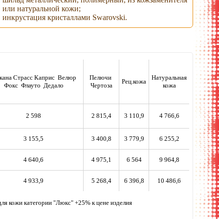
или натуральной кожи;
инкрустация кристаллами Swarovski.
кана Страсс Каприс Велюр
Пелючи
Натуральная
Рец.кожа
Фокс Флауто Дедало
Чертоза
кожа
2 598
2 815,4
3 110,9
4 766,6
3 155,5
3 400,8
3 779,9
6 255,2
4 640,6
4 975,1
6 564
9 964,8
4 933,9
5 268,4
6 396,8
10 486,6
, для кожи категории "Люкс" +25% к цене изделия