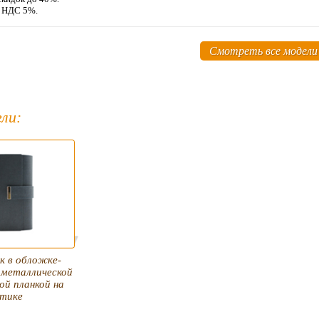
м НДС 5%.
Смотреть все модели
ли:
к в обложке-
 металлической
ой планкой на
стике