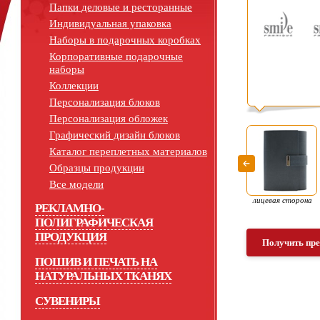
Папки деловые и ресторанные
Индивидуальная упаковка
Наборы в подарочных коробках
Корпоративные подарочные
наборы
Коллекции
Персонализация блоков
Персонализация обложек
Графический дизайн блоков
Каталог переплетных материалов
Образцы продукции
Все модели
лицевая сторона
РЕКЛАМНО-
ПОЛИГРАФИЧЕСКАЯ
ПРОДУКЦИЯ
Получить пр
ПОШИВ И ПЕЧАТЬ НА
НАТУРАЛЬНЫХ ТКАНЯХ
СУВЕНИРЫ