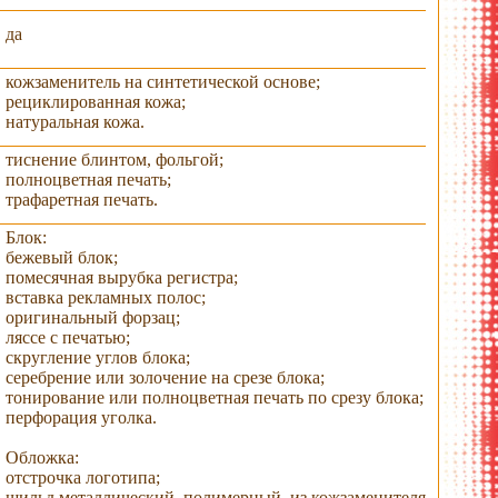
да
кожзаменитель на синтетической основе;
рециклированная кожа;
натуральная кожа.
тиснение блинтом, фольгой;
полноцветная печать;
трафаретная печать.
Блок:
бежевый блок;
помесячная вырубка регистра;
вставка рекламных полос;
оригинальный форзац;
ляссе с печатью;
скругление углов блока;
серебрение или золочение на срезе блока;
тонирование или полноцветная печать по срезу блока;
перфорация уголка.
Обложка:
отстрочка логотипа;
шильд металлический, полимерный, из кожзаменителя