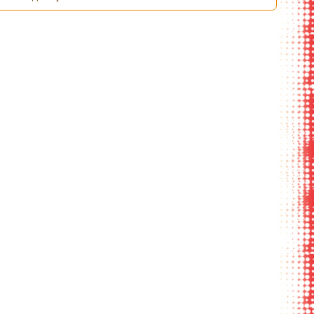
ложка для
раскрытый вид с
брелок с
подарочная коробк
аспорта
наполнением
держателем для
трех ключей