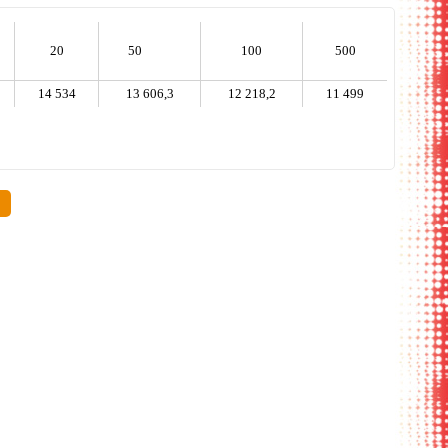
20
50
100
500
14 534
13 606,3
12 218,2
11 499