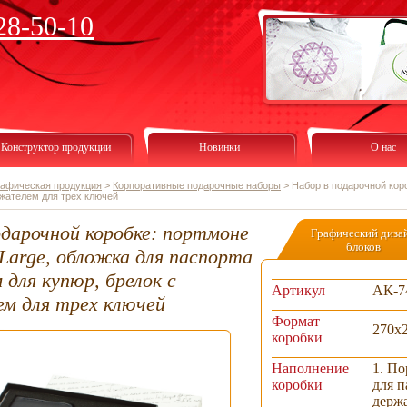
28-50-10
Конструктор продукции
Новинки
О нас
рафическая продукция
>
Корпоративные подарочные наборы
>
Набор в подарочной кор
ржателем для трех ключей
одарочной коробке: портмоне
Графический диза
блоков
Large, обложка для паспорта
 для купюр, брелок с
Артикул
АК-7
м для трех ключей
Формат
270х
коробки
Наполнение
1. По
коробки
для п
держа