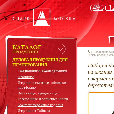
(495) 1
>
Деловая полиг
купюр, брелок с де
ДЕЛОВАЯ ПРОДУКЦИЯ ДЛЯ
Набор в п
ПЛАНИРОВАНИЯ
на молнии 
Ежедневники, еженедельники
Планинги
с карманом
Изделия в съемных обложках
держателе
портфолио
Визитницы, кредитницы
Телефонные и записные книги
Кожгалантерейные изделия
Изделия из Тайвека