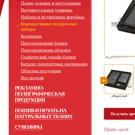
Папки деловые и ресторанные
Индивидуальная упаковка
Наборы в подарочных коробках
Корпоративные подарочные
наборы
Коллекции
Персонализация блоков
Персонализация обложек
Графический дизайн блоков
Каталог переплетных материалов
Образцы продукции
Все модели
РЕКЛАМНО-
ПОЛИГРАФИЧЕСКАЯ
общий вид
ПРОДУКЦИЯ
ПОШИВ И ПЕЧАТЬ НА
Получить пр
НАТУРАЛЬНЫХ ТКАНЯХ
СУВЕНИРЫ
Прайс-лист