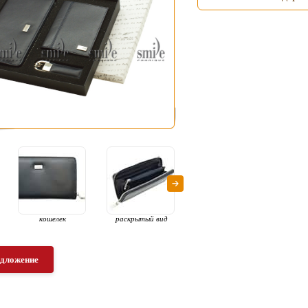
кошелек
раскрытый вид
раскрытый вид с
об
наполнением
п
едложение