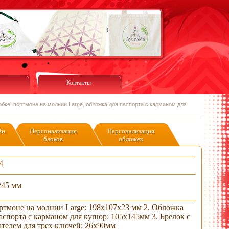
Контакты
обке: портмоне на молнии Large, обложка для паспорта с карманом для
йн
Персонализация
Персонализация
блоков
обложек
4
245 мм
ртмоне на молнии Large: 198х107х23 мм 2. Обложка
аспорта с карманом для купюр: 105х145мм 3. Брелок с
телем для трех ключей: 26х90мм