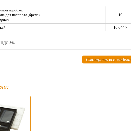
чной коробке:
жка для паспорта ,брелок
10
ериал
жа*
16 644,7
м НДС 5%.
Смотреть все модели
ли: