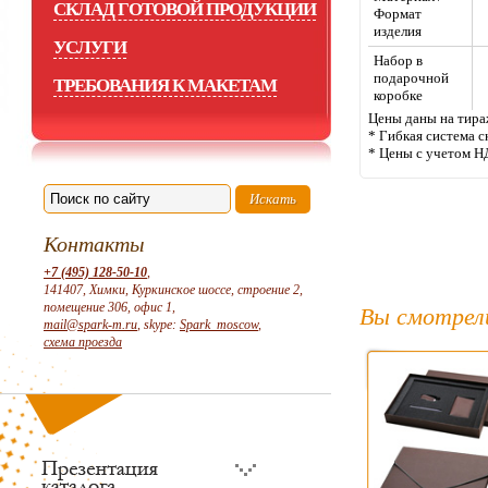
СКЛАД ГОТОВОЙ ПРОДУКЦИИ
Формат
изделия
УСЛУГИ
Набор в
подарочной
ТРЕБОВАНИЯ К МАКЕТАМ
коробке
Цены даны на тираж
* Гибкая система с
* Цены с учетом Н
Контакты
+7 (495) 128-50-10
,
141407, Химки, Куркинское шоссе, строение 2,
помещение 306, офис 1,
Вы смотрел
mail@spark-m.ru
, skype:
Spark_moscow
,
схема проезда