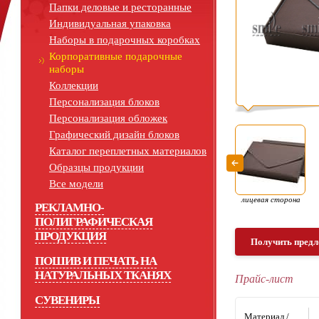
Папки деловые и ресторанные
Индивидуальная упаковка
Наборы в подарочных коробках
Корпоративные подарочные
наборы
Коллекции
Персонализация блоков
Персонализация обложек
Графический дизайн блоков
Каталог переплетных материалов
Образцы продукции
Все модели
лицевая сторона
РЕКЛАМНО-
ПОЛИГРАФИЧЕСКАЯ
ПРОДУКЦИЯ
Получить предл
ПОШИВ И ПЕЧАТЬ НА
НАТУРАЛЬНЫХ ТКАНЯХ
Прайс-лист
СУВЕНИРЫ
Материал /