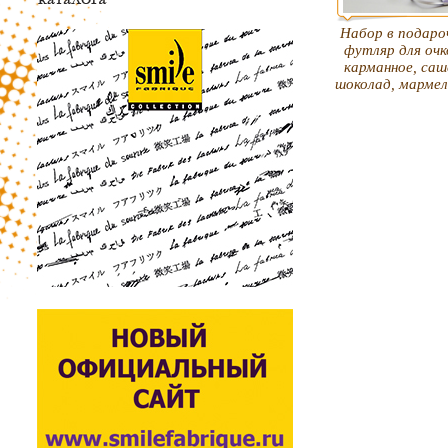
Набор в подаро
футляр для очк
карманное, саш
шоколад, марме