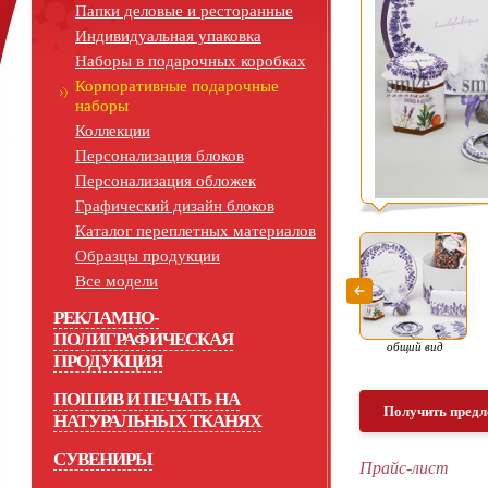
Папки деловые и ресторанные
Индивидуальная упаковка
Наборы в подарочных коробках
Корпоративные подарочные
наборы
Коллекции
Персонализация блоков
Персонализация обложек
Графический дизайн блоков
Каталог переплетных материалов
Образцы продукции
Все модели
РЕКЛАМНО-
ПОЛИГРАФИЧЕСКАЯ
общий вид
ПРОДУКЦИЯ
ПОШИВ И ПЕЧАТЬ НА
Получить предл
НАТУРАЛЬНЫХ ТКАНЯХ
СУВЕНИРЫ
Прайс-лист