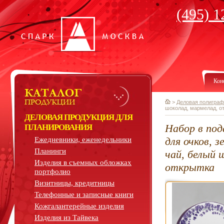
(495) 1
Кон
>
Деловая полиграф
шоколад, мармелад, о
ДЕЛОВАЯ ПРОДУКЦИЯ ДЛЯ
Набор в под
ПЛАНИРОВАНИЯ
для очков, з
Ежедневники, еженедельники
Планинги
чай, белый 
Изделия в съемных обложках
открытка
портфолио
Визитницы, кредитницы
Телефонные и записные книги
Кожгалантерейные изделия
Изделия из Тайвека