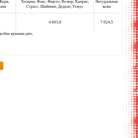
Корк,
Тоскана, Фокс, Флауто, Велюр, Каприс,
Натуральная
рана
Страсс, Шайнинг, Дедало, Тежус
кожа
4 603,8
7 024,5
коробка крышка-дно;