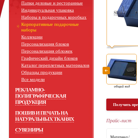
Папки деловые и ресторанные
Индивидуальная упаковка
Наборы в подарочных коробках
Корпоративные подарочные
наборы
Коллекции
Персонализация блоков
Персонализация обложек
Графический дизайн блоков
Каталог переплетных материалов
Образцы продукции
Все модели
общий вид
РЕКЛАМНО-
ПОЛИГРАФИЧЕСКАЯ
ПРОДУКЦИЯ
Получить пр
ПОШИВ И ПЕЧАТЬ НА
НАТУРАЛЬНЫХ ТКАНЯХ
Прайс-лист
СУВЕНИРЫ
Материал /