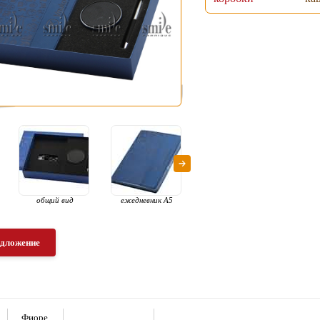
общий вид
ежедневник А5
раскрытый вид
рас
едложение
Фиоре,