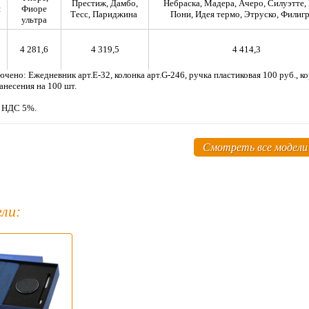
Престиж, Дамбо,
Небраска, Мадера, Ачеро, Силуэтте, 
я
Фиоре
Тесс, Париджина
Пони, Идея термо, Этруско, Филиг
ультра
4 281,6
4 319,5
4 414,3
ючено: Ежедневник арт.Е-32, колонка арт.G-246, ручка пластиковая 100 руб., 
анесения на 100 шт.
м НДС 5%.
Смотреть все модели
ли: