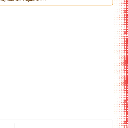
крытый вид
раскрытый вид
гибкая обложка
колонка блю-туз