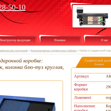
28-50-10
Конструктор продукции
Новинки
О нас
рафическая продукция
>
Корпоративные подарочные наборы
>
Набор в подарочной коро
дарочной коробке:
Графический диза
блоков
, колонка блю-туз круглая,
Артикул
АК
Формат
29
коробки
Ложемент
по
Наполнение
Ко
коробки
ка