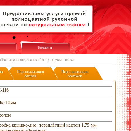
Контакты
бке: ежедневник, колонка блю-туз круглая, ручка
йн
Персонализация
Персонализация
блоков
обложек
-116
0х210мм
ролон
робка крышка-дно, переплётный картон 1,75 мм,
шированный эфалином.