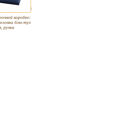
рочной коробке:
колонка блю-туз
я, ручка