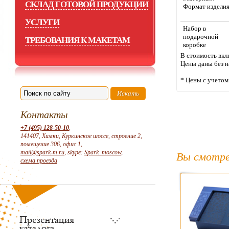
СКЛАД ГОТОВОЙ ПРОДУКЦИИ
Формат издели
УСЛУГИ
Набор в
подарочной
ТРЕБОВАНИЯ К МАКЕТАМ
коробке
В стоимость вкл
Цены даны без н
* Цены с учето
Контакты
+7 (495) 128-50-10
,
141407, Химки, Куркинское шоссе, строение 2,
помещение 306, офис 1,
mail@spark-m.ru
, skype:
Spark_moscow
,
Вы смотре
схема проезда