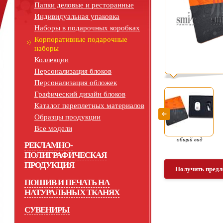
Папки деловые и ресторанные
Индивидуальная упаковка
Наборы в подарочных коробках
Корпоративные подарочные
наборы
Коллекции
Персонализация блоков
Персонализация обложек
Графический дизайн блоков
Каталог переплетных материалов
Образцы продукции
Все модели
общий вид
РЕКЛАМНО-
ПОЛИГРАФИЧЕСКАЯ
ПРОДУКЦИЯ
Получить предл
ПОШИВ И ПЕЧАТЬ НА
НАТУРАЛЬНЫХ ТКАНЯХ
СУВЕНИРЫ