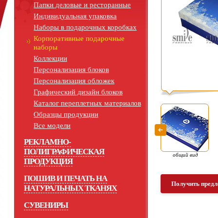
Папки деловые и ресторанные
Индивидуальная упаковка
Наборы в подарочных коробках
Корпоративные подарочные
наборы
Коллекции
Персонализация блоков
Персонализация обложек
Графический дизайн блоков
Каталог переплетных материалов
Образцы продукции
Все модели
РЕКЛАМНО-
ПОЛИГРАФИЧЕСКАЯ
общий вид
ПРОДУКЦИЯ
ПОШИВ И ПЕЧАТЬ НА
Получить предл
НАТУРАЛЬНЫХ ТКАНЯХ
СУВЕНИРЫ