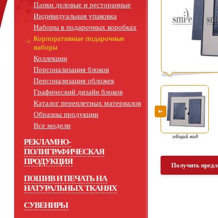
Папки деловые и ресторанные
Индивидуальная упаковка
Наборы в подарочных коробках
Корпоративные подарочные
наборы
Коллекции
Персонализация блоков
Персонализация обложек
Графический дизайн блоков
Каталог переплетных материалов
Образцы продукции
Все модели
общий вид
РЕКЛАМНО-
ПОЛИГРАФИЧЕСКАЯ
ПРОДУКЦИЯ
Получить предл
ПОШИВ И ПЕЧАТЬ НА
НАТУРАЛЬНЫХ ТКАНЯХ
СУВЕНИРЫ