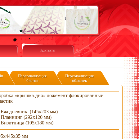
Контакты
йн
Персонализация
Персонализация
блоков
обложек
оробка «крышка-дно» ложемент флокированный
ластик
. Ежедневник. (145х203 мм)
. Планнинг (292х120 мм)
. Визитница (105х180 мм)
95х445х35 мм