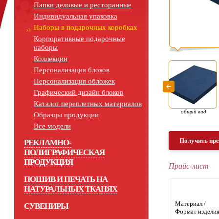
Папки деловые и ресторанные
Индивидуальная упаковка
Наборы в подарочных коробках
Корпоративные подарочные
наборы
Коллекции
Персонализация блоков
Персонализация обложек
Графический дизайн блоков
Каталог переплетных материалов
общий вид
Образцы продукции
Все модели
Получить пр
РЕКЛАМНО-
ПОЛИГРАФИЧЕСКАЯ
ПРОДУКЦИЯ
Прайс-лист
ПОШИВ И ПЕЧАТЬ НА
НАТУРАЛЬНЫХ ТКАНЯХ
Материал /
СУВЕНИРЫ
Формат издели