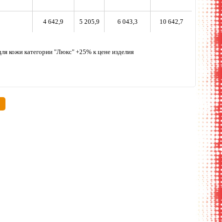
4 642,9
5 205,9
6 043,3
10 642,7
, для кожи категории "Люкс" +25% к цене изделия