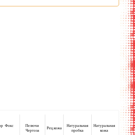
сортимент
люр Фокс
Пелючи
Натуральная
Натуральная
Рец.кожа
Чертоза
пробка
кожа