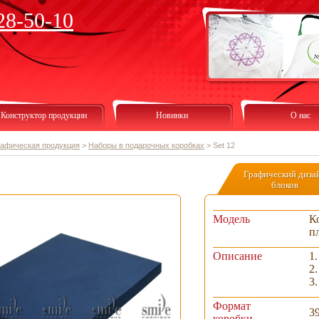
28-50-10
Конструктор продукции
Новинки
О нас
рафическая продукция
>
Наборы в подарочных коробках
>
Set 12
Графический диза
блоков
Модель
К
п
Описание
1
2
3
Формат
3
коробки