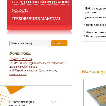
СКЛАД ГОТОВОЙ ПРОДУКЦИИ
Набор в подар
УСЛУГИ
упаковке.
Цены даны на ти
ТРЕБОВАНИЯ К МАКЕТАМ
* Цены даны на
Гибкая система 
* Цены с учето
Контакты
+7 (495) 128-50-10
,
141407, Химки, Куркинское шоссе, строение 2,
помещение 306, офис 1,
Вы смотре
mail@spark-m.ru
, skype:
Spark_moscow
,
схема проезда