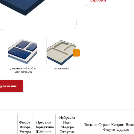
раскрытый вид с
ложемент
раскрытый вид с
ас
наполнением
наполнением
едложение
Небраска
Фиоре
Престиж
Идея
Тоскана Страсс Каприс Ве
Фиоре
Париджина
Мадера
я
Флауто Дедало
Ультра
Шайнинг
Этруско