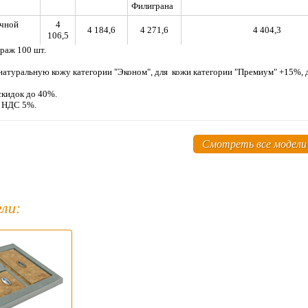
Филиграна
очной
4
4 184,6
4 271,6
4 404,3
106,5
раж 100 шт.
 натуральную кожу категории "Эконом", для кожи категории "Премиум" +15%
скидок до 40%.
м НДС 5%.
Смотреть все модели
ли: