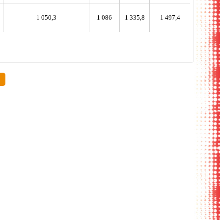
1 050,3
1 086
1 335,8
1 497,4