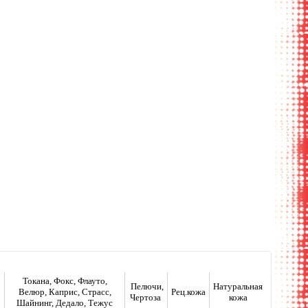
енний карман
Токана, Фокс, Флауто,
Пелючи,
Натуральная
Велюр, Каприс, Страсс,
Рец.кожа
Чертоза
кожа
Шайнинг, Дедало, Тежус