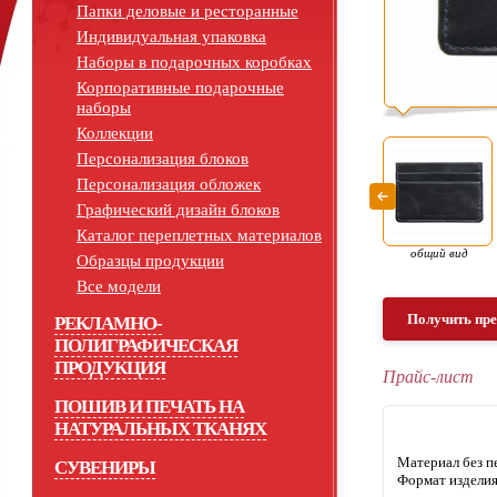
Папки деловые и ресторанные
Индивидуальная упаковка
Наборы в подарочных коробках
Корпоративные подарочные
наборы
Коллекции
Персонализация блоков
Персонализация обложек
Графический дизайн блоков
Каталог переплетных материалов
общий вид
Образцы продукции
Все модели
Получить пр
РЕКЛАМНО-
ПОЛИГРАФИЧЕСКАЯ
ПРОДУКЦИЯ
Прайс-лист
ПОШИВ И ПЕЧАТЬ НА
НАТУРАЛЬНЫХ ТКАНЯХ
Материал без пе
СУВЕНИРЫ
Формат издели