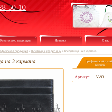
28-50-10
Конструктор продукции
Новинки
О нас
рафическая продукция
>
Визитницы, кредитницы
>
Кредитница на 3 кармана
а на 3 кармана
Графический диза
блоков
Артикул
V-93