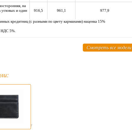
осторонняя, на
а угловых и один
916,5
961,1
977,9
нных кредитниц (с разными по цвету карманами) наценка 15%
м НДС 5%.
Смотреть все модели
ли: