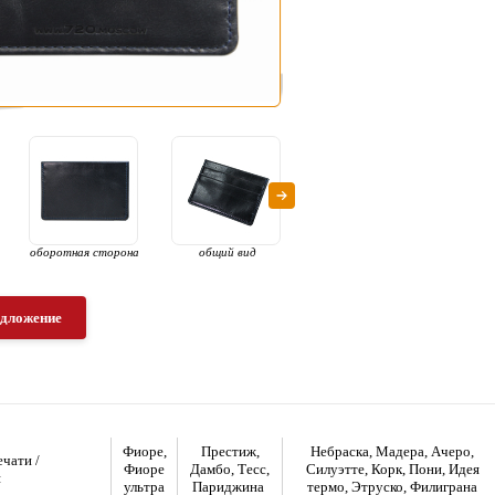
оборотная сторона
общий вид
общий вид с
внутр
наполнением
едложение
Фиоре,
Престиж,
Небраска, Мадера, Ачеро,
чати /
Фиоре
Дамбо, Тесс,
Силуэтте, Корк, Пони, Идея
я
ультра
Париджина
термо, Этруско, Филиграна