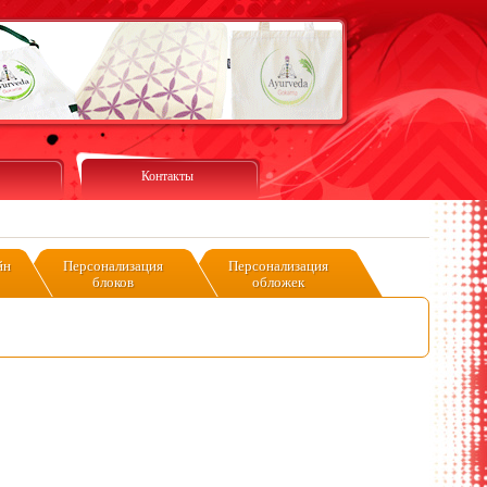
Контакты
йн
Персонализация
Персонализация
блоков
обложек