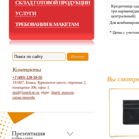
СКЛАД ГОТОВОЙ ПРОДУКЦИИ
Кредитница одн
три кармана(дв
УСЛУГИ
центральный)
Для комбинирова
ТРЕБОВАНИЯ К МАКЕТАМ
* Цены с учето
Контакты
Вы смотре
+7 (495) 128-50-10
,
141407, Химки, Куркинское шоссе, строение 2,
помещение 306, офис 1,
mail@spark-m.ru
, skype:
Spark_moscow
,
схема проезда