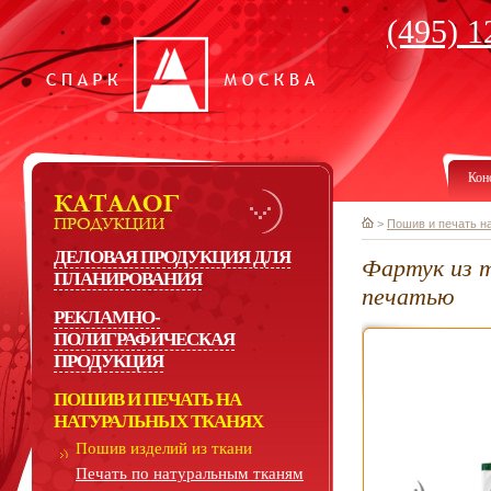
(495) 1
Кон
>
Пошив и печать н
ДЕЛОВАЯ ПРОДУКЦИЯ ДЛЯ
Фартук из т
ПЛАНИРОВАНИЯ
печатью
РЕКЛАМНО-
ПОЛИГРАФИЧЕСКАЯ
ПРОДУКЦИЯ
ПОШИВ И ПЕЧАТЬ НА
НАТУРАЛЬНЫХ ТКАНЯХ
Пошив изделий из ткани
Печать по натуральным тканям