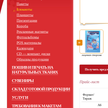
Пакеты
Блокноты
Планшеты
Презентации
Короба
Рекламные магниты
Фотоальбомы
POS материалы
Календари
СD — компакт диски
лицевая сторона
Образцы продукции
ПОШИВ И ПЕЧАТЬ НА
Получить предл
НАТУРАЛЬНЫХ ТКАНЯХ
СУВЕНИРЫ
Прайс-лист
СКЛАД ГОТОВОЙ ПРОДУКЦИИ
Формат/
УСЛУГИ
Тираж
А6
ТРЕБОВАНИЯ К МАКЕТАМ