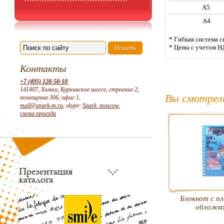
А5
А4
* Гибкая система с
* Цены с учетом Н
Контакты
+7 (495) 128-50-10
,
141407, Химки, Куркинское шоссе, строение 2,
Вы смотрел
помещение 306, офис 1,
mail@spark-m.ru
, skype:
Spark_moscow
,
схема проезда
Блокнот с п
обложко