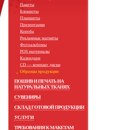
Пакеты
Блокноты
Планшеты
Презентации
Короба
Рекламные магниты
Фотоальбомы
POS материалы
Календари
СD — компакт диски
Образцы продукции
ПОШИВ И ПЕЧАТЬ НА
НАТУРАЛЬНЫХ ТКАНЯХ
СУВЕНИРЫ
СКЛАД ГОТОВОЙ ПРОДУКЦИИ
УСЛУГИ
ТРЕБОВАНИЯ К МАКЕТАМ