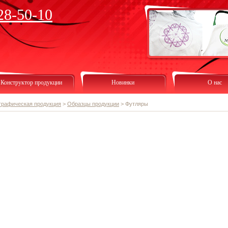
28-50-10
Конструктор продукции
Новинки
О нас
графическая продукция
>
Образцы продукции
>
Футляры