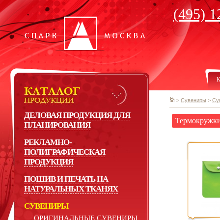
(495) 1
К
>
Сувениры
>
Су
ДЕЛОВАЯ ПРОДУКЦИЯ ДЛЯ
Термокружк
ПЛАНИРОВАНИЯ
РЕКЛАМНО-
ПОЛИГРАФИЧЕСКАЯ
ПРОДУКЦИЯ
ПОШИВ И ПЕЧАТЬ НА
НАТУРАЛЬНЫХ ТКАНЯХ
СУВЕНИРЫ
ОРИГИНАЛЬНЫЕ СУВЕНИРЫ