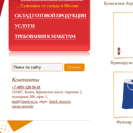
Бумажник дор
Сувениры со склада в Москве
СКЛАД ГОТОВОЙ ПРОДУКЦИИ
УСЛУГИ
ТРЕБОВАНИЯ К МАКЕТАМ
Термокруж
Контакты
+7 (495) 128-50-10
,
141407, Химки, Куркинское шоссе, строение 2,
помещение 306, офис 1,
mail@spark-m.ru
, skype:
Spark_moscow
,
схема проезда
Футляр 