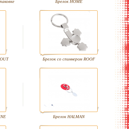
паковке
Брелок HOME
KOUT
Брелок со спиннером ROOF
INE
Брелок HALMAN