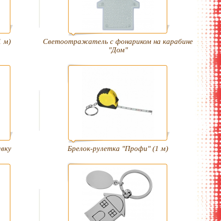
1 м)
Светоотражатель с фонариком на карабине
"Дом"
авку
Брелок-рулетка "Профи" (1 м)