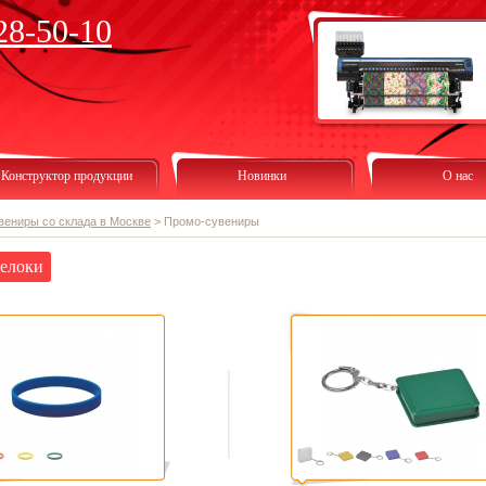
28-50-10
Конструктор продукции
Новинки
О нас
вениры со склада в Москве
>
Промо-сувениры
елоки