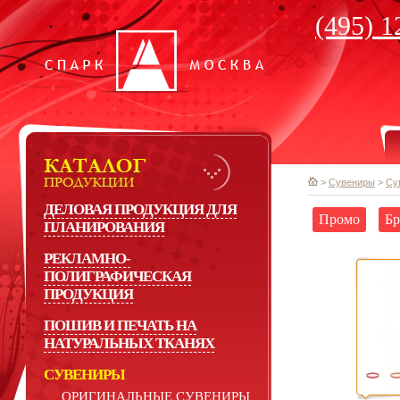
(495) 1
>
Сувениры
>
Су
ДЕЛОВАЯ ПРОДУКЦИЯ ДЛЯ
Промо
Бр
ПЛАНИРОВАНИЯ
РЕКЛАМНО-
ПОЛИГРАФИЧЕСКАЯ
ПРОДУКЦИЯ
ПОШИВ И ПЕЧАТЬ НА
НАТУРАЛЬНЫХ ТКАНЯХ
СУВЕНИРЫ
ОРИГИНАЛЬНЫЕ СУВЕНИРЫ