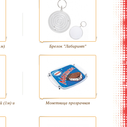
1м)
Брелок "Лабиринт"
й (1м) и
Монетница прозрачная