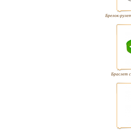
Брелок-рулет
Браслет с