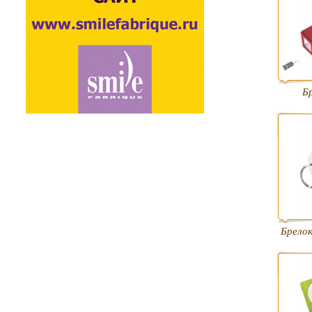
Б
Брелок