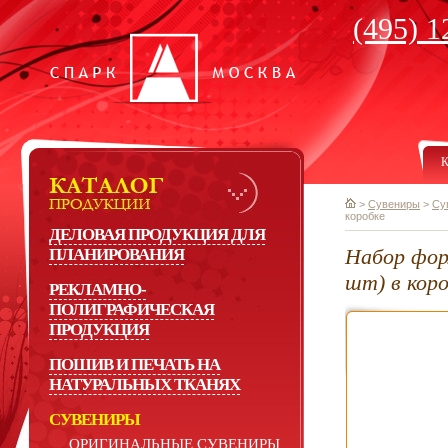
(495) 1
К
>
Сувениры
>
Су
коробке
ДЕЛОВАЯ ПРОДУКЦИЯ ДЛЯ
Набор фор
ПЛАНИРОВАНИЯ
шт) в кор
РЕКЛАМНО-
ПОЛИГРАФИЧЕСКАЯ
ПРОДУКЦИЯ
ПОШИВ И ПЕЧАТЬ НА
НАТУРАЛЬНЫХ ТКАНЯХ
СУВЕНИРЫ
ОРИГИНАЛЬНЫЕ СУВЕНИРЫ