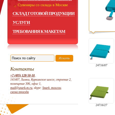
Сувениры со склада в Москве
СКЛАД ГОТОВОЙ ПРОДУКЦИИ
УСЛУГИ
ТРЕБОВАНИЯ К МАКЕТАМ
24716/07
Контакты
+7 (495) 128-50-10
,
141407, Химки, Куркинское шоссе, строение 2,
помещение 306, офис 1,
mail@spark-m.ru
, skype:
Spark_moscow
,
схема проезда
24716/27