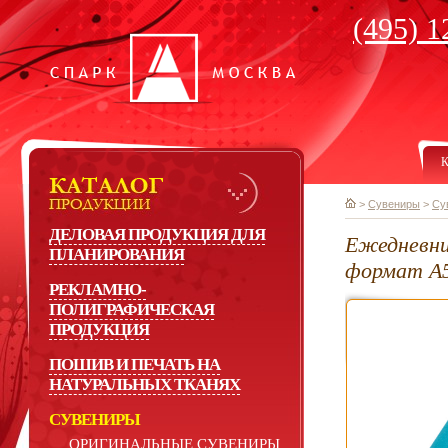
(495) 1
К
>
Сувениры
>
Су
ДЕЛОВАЯ ПРОДУКЦИЯ ДЛЯ
Ежедневни
ПЛАНИРОВАНИЯ
формат А
РЕКЛАМНО-
ПОЛИГРАФИЧЕСКАЯ
ПРОДУКЦИЯ
ПОШИВ И ПЕЧАТЬ НА
НАТУРАЛЬНЫХ ТКАНЯХ
СУВЕНИРЫ
ОРИГИНАЛЬНЫЕ СУВЕНИРЫ