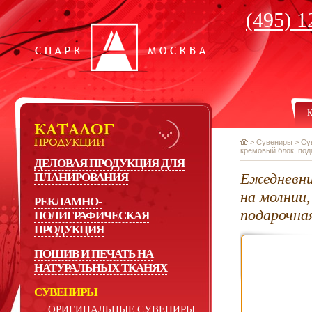
(495) 1
К
>
Сувениры
>
Су
кремовый блок, под
ДЕЛОВАЯ ПРОДУКЦИЯ ДЛЯ
Ежедневни
ПЛАНИРОВАНИЯ
на молнии,
РЕКЛАМНО-
подарочна
ПОЛИГРАФИЧЕСКАЯ
ПРОДУКЦИЯ
ПОШИВ И ПЕЧАТЬ НА
НАТУРАЛЬНЫХ ТКАНЯХ
СУВЕНИРЫ
ОРИГИНАЛЬНЫЕ СУВЕНИРЫ