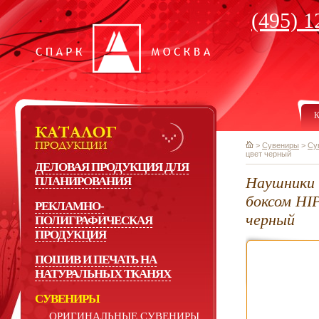
(495) 1
К
>
Сувениры
>
Су
цвет черный
ДЕЛОВАЯ ПРОДУКЦИЯ ДЛЯ
Наушники 
ПЛАНИРОВАНИЯ
боксом HI
РЕКЛАМНО-
черный
ПОЛИГРАФИЧЕСКАЯ
ПРОДУКЦИЯ
ПОШИВ И ПЕЧАТЬ НА
НАТУРАЛЬНЫХ ТКАНЯХ
СУВЕНИРЫ
ОРИГИНАЛЬНЫЕ СУВЕНИРЫ