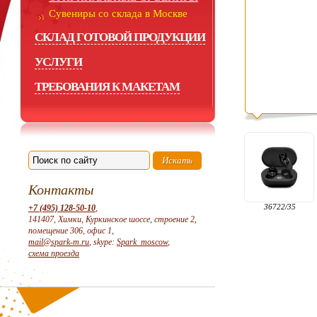
Сувениры со склада в Москве
СКЛАД ГОТОВОЙ ПРОДУКЦИИ
УСЛУГИ
ТРЕБОВАНИЯ К МАКЕТАМ
Контакты
36722/35
+7 (495) 128-50-10
,
141407, Химки, Куркинское шоссе, строение 2,
помещение 306, офис 1,
mail@spark-m.ru
, skype:
Spark_moscow
,
схема проезда