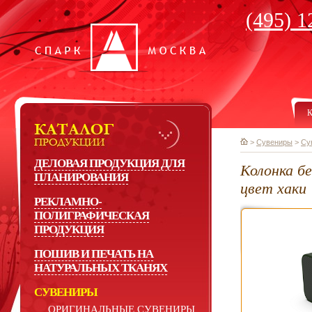
(495) 1
К
>
Сувениры
>
Су
ДЕЛОВАЯ ПРОДУКЦИЯ ДЛЯ
Колонка б
ПЛАНИРОВАНИЯ
цвет хаки
РЕКЛАМНО-
ПОЛИГРАФИЧЕСКАЯ
ПРОДУКЦИЯ
ПОШИВ И ПЕЧАТЬ НА
НАТУРАЛЬНЫХ ТКАНЯХ
СУВЕНИРЫ
ОРИГИНАЛЬНЫЕ СУВЕНИРЫ