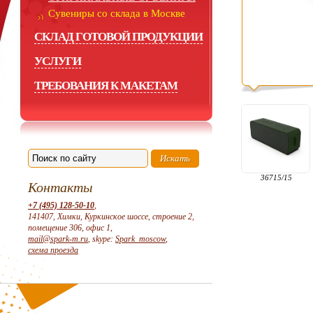
Сувениры со склада в Москве
СКЛАД ГОТОВОЙ ПРОДУКЦИИ
УСЛУГИ
ТРЕБОВАНИЯ К МАКЕТАМ
36715/15
Контакты
+7 (495) 128-50-10
,
141407, Химки, Куркинское шоссе, строение 2,
помещение 306, офис 1,
mail@spark-m.ru
, skype:
Spark_moscow
,
схема проезда