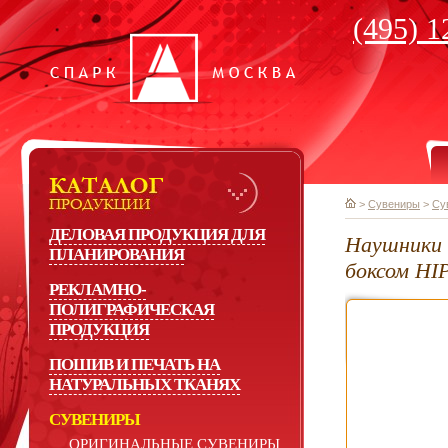
(495) 1
>
Сувениры
>
Су
ДЕЛОВАЯ ПРОДУКЦИЯ ДЛЯ
Наушники 
ПЛАНИРОВАНИЯ
боксом HI
РЕКЛАМНО-
ПОЛИГРАФИЧЕСКАЯ
ПРОДУКЦИЯ
ПОШИВ И ПЕЧАТЬ НА
НАТУРАЛЬНЫХ ТКАНЯХ
СУВЕНИРЫ
ОРИГИНАЛЬНЫЕ СУВЕНИРЫ