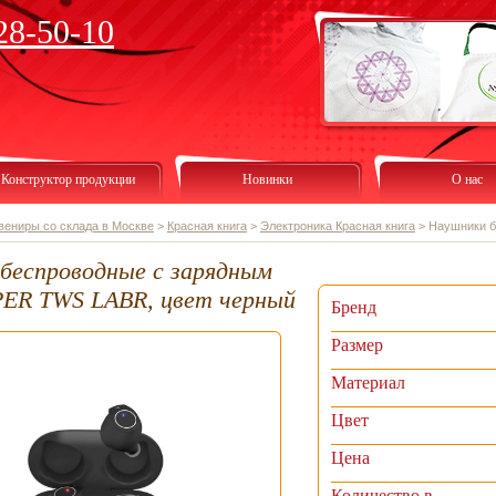
28-50-10
Конструктор продукции
Новинки
О нас
вениры со склада в Москве
>
Красная книга
>
Электроника Красная книга
>
Наушники б
беспроводные с зарядным
PER TWS LABR, цвет черный
Бренд
Размер
Материал
Цвет
Цена
Количество в