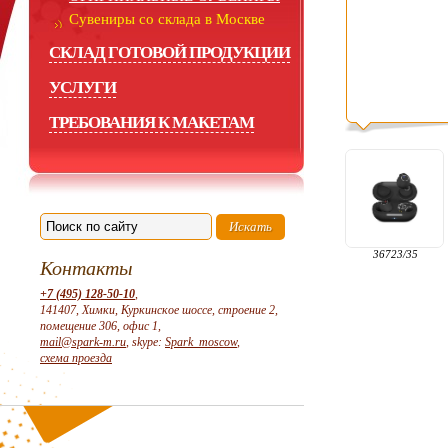
Сувениры со склада в Москве
СКЛАД ГОТОВОЙ ПРОДУКЦИИ
УСЛУГИ
ТРЕБОВАНИЯ К МАКЕТАМ
36723/35
Контакты
+7 (495) 128-50-10
,
141407, Химки, Куркинское шоссе, строение 2,
помещение 306, офис 1,
mail@spark-m.ru
, skype:
Spark_moscow
,
схема проезда