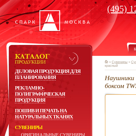
(495) 1
К
>
Сувениры
>
Су
красный
ДЕЛОВАЯ ПРОДУКЦИЯ ДЛЯ
Наушники 
ПЛАНИРОВАНИЯ
боксом TW
РЕКЛАМНО-
ПОЛИГРАФИЧЕСКАЯ
ПРОДУКЦИЯ
ПОШИВ И ПЕЧАТЬ НА
НАТУРАЛЬНЫХ ТКАНЯХ
СУВЕНИРЫ
ОРИГИНАЛЬНЫЕ СУВЕНИРЫ