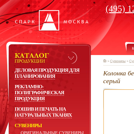
(495) 1
К
>
Сувениры
>
Су
ДЕЛОВАЯ ПРОДУКЦИЯ ДЛЯ
Колонка б
ПЛАНИРОВАНИЯ
серый
РЕКЛАМНО-
ПОЛИГРАФИЧЕСКАЯ
ПРОДУКЦИЯ
ПОШИВ И ПЕЧАТЬ НА
НАТУРАЛЬНЫХ ТКАНЯХ
СУВЕНИРЫ
ОРИГИНАЛЬНЫЕ СУВЕНИРЫ