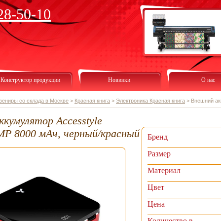
28-50-10
Конструктор продукции
Новинки
О нас
вениры со склада в Москве
>
Красная книга
>
Электроника Красная книга
>
Внешний ак
ккумулятор Accesstyle
MP 8000 мАч, черный/красный
Бренд
Размер
Материал
Цвет
Цена
Количество в