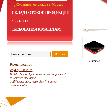
Сувениры со склада в Москве
СКЛАД ГОТОВОЙ ПРОДУКЦИИ
УСЛУГИ
ТРЕБОВАНИЯ К МАКЕТАМ
37101/08
Контакты
+7 (495) 128-50-10
,
141407, Химки, Куркинское шоссе, строение 2,
помещение 306, офис 1,
mail@spark-m.ru
, skype:
Spark_moscow
,
схема проезда