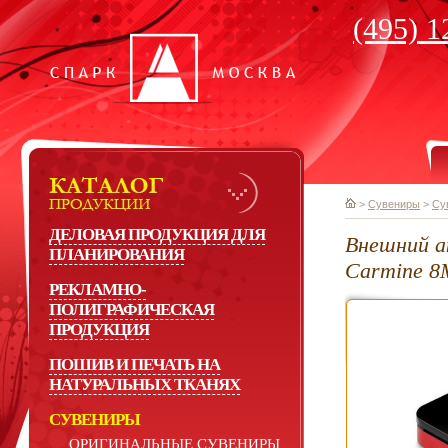
(495) 1
>
Сувениры
>
Су
ДЕЛОВАЯ ПРОДУКЦИЯ ДЛЯ
Внешний а
ПЛАНИРОВАНИЯ
Carmine 8
РЕКЛАМНО-
ПОЛИГРАФИЧЕСКАЯ
ПРОДУКЦИЯ
ПОШИВ И ПЕЧАТЬ НА
НАТУРАЛЬНЫХ ТКАНЯХ
СУВЕНИРЫ
ОРИГИНАЛЬНЫЕ СУВЕНИРЫ