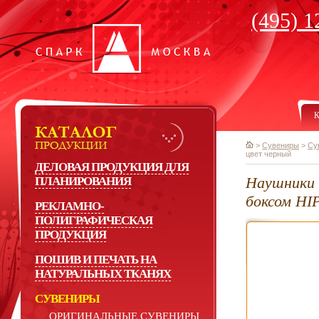
(495) 1
К
>
Сувениры
>
Су
цвет черный
ДЕЛОВАЯ ПРОДУКЦИЯ ДЛЯ
Наушники 
ПЛАНИРОВАНИЯ
боксом HI
РЕКЛАМНО-
ПОЛИГРАФИЧЕСКАЯ
ПРОДУКЦИЯ
ПОШИВ И ПЕЧАТЬ НА
НАТУРАЛЬНЫХ ТКАНЯХ
СУВЕНИРЫ
ОРИГИНАЛЬНЫЕ СУВЕНИРЫ