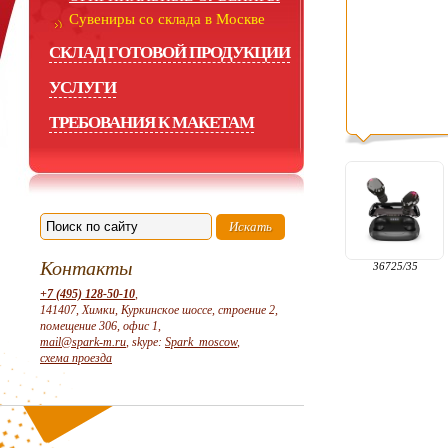
Сувениры со склада в Москве
СКЛАД ГОТОВОЙ ПРОДУКЦИИ
УСЛУГИ
ТРЕБОВАНИЯ К МАКЕТАМ
Контакты
36725/35
+7 (495) 128-50-10
,
141407, Химки, Куркинское шоссе, строение 2,
помещение 306, офис 1,
mail@spark-m.ru
, skype:
Spark_moscow
,
схема проезда