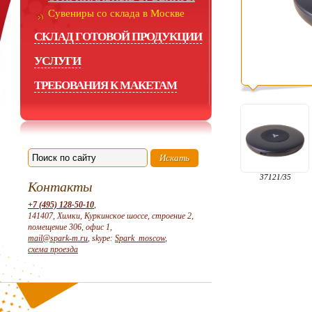
Сувениры со склада в Москве
СКЛАД ГОТОВОЙ ПРОДУКЦИИ
УСЛУГИ
ТРЕБОВАНИЯ К МАКЕТАМ
37121/35
Контакты
+7 (495) 128-50-10
,
141407, Химки, Куркинское шоссе, строение 2,
помещение 306, офис 1,
mail@spark-m.ru
, skype:
Spark_moscow
,
схема проезда