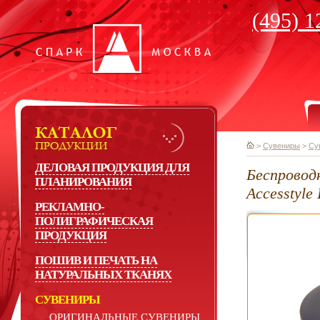
(495) 1
>
Сувениры
>
Су
ДЕЛОВАЯ ПРОДУКЦИЯ ДЛЯ
Беспровод
ПЛАНИРОВАНИЯ
Accesstyle
РЕКЛАМНО-
ПОЛИГРАФИЧЕСКАЯ
ПРОДУКЦИЯ
ПОШИВ И ПЕЧАТЬ НА
НАТУРАЛЬНЫХ ТКАНЯХ
СУВЕНИРЫ
ОРИГИНАЛЬНЫЕ СУВЕНИРЫ