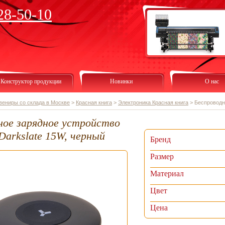
28-50-10
Конструктор продукции
Новинки
О нас
вениры со склада в Москве
>
Красная книга
>
Электроника Красная книга
>
Беспроводно
ное зарядное устройство
 Darkslate 15W, черный
Бренд
Размер
Материал
Цвет
Цена