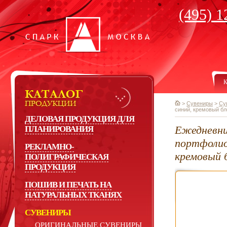
(495) 1
К
>
Сувениры
>
Су
синий, кремовый бл
ДЕЛОВАЯ ПРОДУКЦИЯ ДЛЯ
Ежедневни
ПЛАНИРОВАНИЯ
портфолио
РЕКЛАМНО-
кремовый б
ПОЛИГРАФИЧЕСКАЯ
ПРОДУКЦИЯ
ПОШИВ И ПЕЧАТЬ НА
НАТУРАЛЬНЫХ ТКАНЯХ
СУВЕНИРЫ
ОРИГИНАЛЬНЫЕ СУВЕНИРЫ