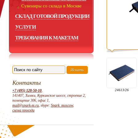
Сувениры со склада в Москве
СКЛАД ГОТОВОЙ ПРОДУКЦИИ
УСЛУГИ
ТРЕБОВАНИЯ К МАКЕТАМ
Контакты
24613/26
+7 (495) 128-50-10
,
141407, Химки, Куркинское шоссе, строение 2,
помещение 306, офис 1,
mail@spark-m.ru
, skype:
Spark_moscow
,
схема проезда