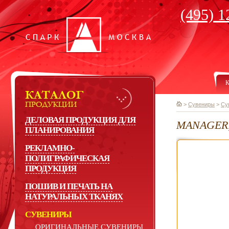
(495) 1
К
>
Сувениры
>
Су
ДЕЛОВАЯ ПРОДУКЦИЯ ДЛЯ
MANAGER, 
ПЛАНИРОВАНИЯ
РЕКЛАМНО-
ПОЛИГРАФИЧЕСКАЯ
ПРОДУКЦИЯ
ПОШИВ И ПЕЧАТЬ НА
НАТУРАЛЬНЫХ ТКАНЯХ
СУВЕНИРЫ
ОРИГИНАЛЬНЫЕ СУВЕНИРЫ