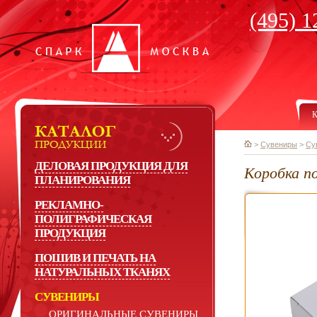
(495) 1
К
>
Сувениры
>
Су
ДЕЛОВАЯ ПРОДУКЦИЯ ДЛЯ
Коробка по
ПЛАНИРОВАНИЯ
РЕКЛАМНО-
ПОЛИГРАФИЧЕСКАЯ
ПРОДУКЦИЯ
ПОШИВ И ПЕЧАТЬ НА
НАТУРАЛЬНЫХ ТКАНЯХ
СУВЕНИРЫ
ОРИГИНАЛЬНЫЕ СУВЕНИРЫ