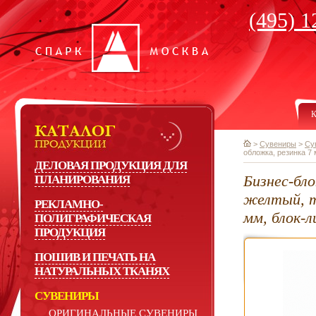
(495) 1
К
>
Сувениры
>
Су
обложка, резинка 7 
ДЕЛОВАЯ ПРОДУКЦИЯ ДЛЯ
Бизнес-бло
ПЛАНИРОВАНИЯ
желтый, т
РЕКЛАМНО-
мм, блок-л
ПОЛИГРАФИЧЕСКАЯ
ПРОДУКЦИЯ
ПОШИВ И ПЕЧАТЬ НА
НАТУРАЛЬНЫХ ТКАНЯХ
СУВЕНИРЫ
ОРИГИНАЛЬНЫЕ СУВЕНИРЫ