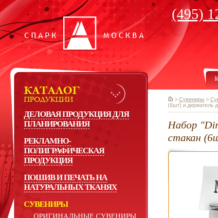
(495) 1
К
>
Сувениры
>
Су
(6шт) и держатель 
ДЕЛОВАЯ ПРОДУКЦИЯ ДЛЯ
Набор "Di
ПЛАНИРОВАНИЯ
стакан (6
РЕКЛАМНО-
ПОЛИГРАФИЧЕСКАЯ
ПРОДУКЦИЯ
ПОШИВ И ПЕЧАТЬ НА
НАТУРАЛЬНЫХ ТКАНЯХ
СУВЕНИРЫ
ОРИГИНАЛЬНЫЕ СУВЕНИРЫ