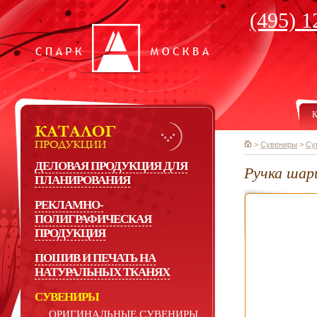
(495) 1
К
>
Сувениры
>
Су
ДЕЛОВАЯ ПРОДУКЦИЯ ДЛЯ
Ручка шар
ПЛАНИРОВАНИЯ
РЕКЛАМНО-
ПОЛИГРАФИЧЕСКАЯ
ПРОДУКЦИЯ
ПОШИВ И ПЕЧАТЬ НА
НАТУРАЛЬНЫХ ТКАНЯХ
СУВЕНИРЫ
ОРИГИНАЛЬНЫЕ СУВЕНИРЫ