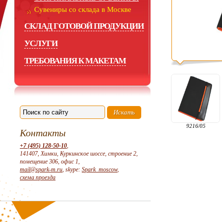
Сувениры со склада в Москве
СКЛАД ГОТОВОЙ ПРОДУКЦИИ
УСЛУГИ
ТРЕБОВАНИЯ К МАКЕТАМ
9216/05
Контакты
+7 (495) 128-50-10
,
141407, Химки, Куркинское шоссе, строение 2,
помещение 306, офис 1,
mail@spark-m.ru
, skype:
Spark_moscow
,
схема проезда