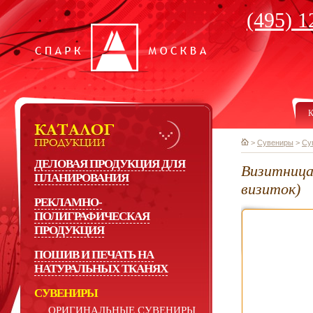
(495) 1
К
>
Сувениры
>
Су
ДЕЛОВАЯ ПРОДУКЦИЯ ДЛЯ
Визитница 
ПЛАНИРОВАНИЯ
визиток)
РЕКЛАМНО-
ПОЛИГРАФИЧЕСКАЯ
ПРОДУКЦИЯ
ПОШИВ И ПЕЧАТЬ НА
НАТУРАЛЬНЫХ ТКАНЯХ
СУВЕНИРЫ
ОРИГИНАЛЬНЫЕ СУВЕНИРЫ