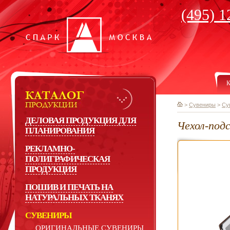
(495) 1
К
>
Сувениры
>
Су
ДЕЛОВАЯ ПРОДУКЦИЯ ДЛЯ
Чехол-под
ПЛАНИРОВАНИЯ
РЕКЛАМНО-
ПОЛИГРАФИЧЕСКАЯ
ПРОДУКЦИЯ
ПОШИВ И ПЕЧАТЬ НА
НАТУРАЛЬНЫХ ТКАНЯХ
СУВЕНИРЫ
ОРИГИНАЛЬНЫЕ СУВЕНИРЫ