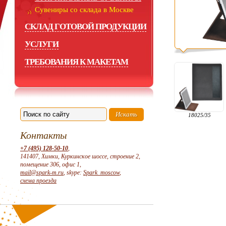
Сувениры со склада в Москве
СКЛАД ГОТОВОЙ ПРОДУКЦИИ
УСЛУГИ
ТРЕБОВАНИЯ К МАКЕТАМ
18025/35
Контакты
+7 (495) 128-50-10
,
141407, Химки, Куркинское шоссе, строение 2,
помещение 306, офис 1,
mail@spark-m.ru
, skype:
Spark_moscow
,
схема проезда