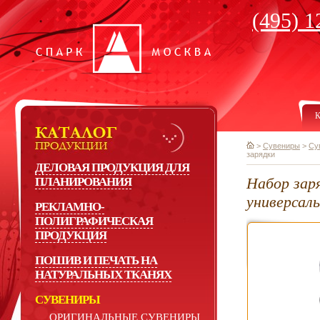
(495) 1
К
>
Сувениры
>
Су
зарядки
ДЕЛОВАЯ ПРОДУКЦИЯ ДЛЯ
Набор зар
ПЛАНИРОВАНИЯ
универсаль
РЕКЛАМНО-
ПОЛИГРАФИЧЕСКАЯ
ПРОДУКЦИЯ
ПОШИВ И ПЕЧАТЬ НА
НАТУРАЛЬНЫХ ТКАНЯХ
СУВЕНИРЫ
ОРИГИНАЛЬНЫЕ СУВЕНИРЫ