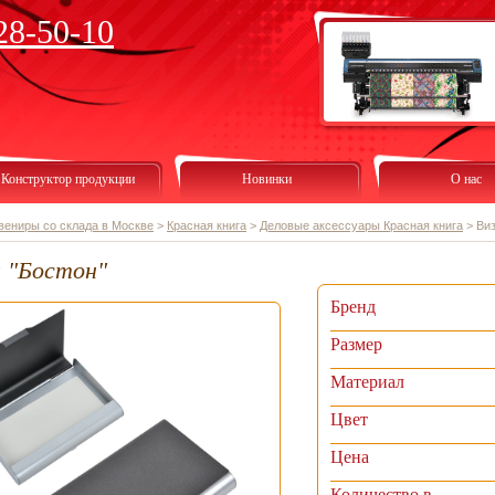
28-50-10
Конструктор продукции
Новинки
О нас
вениры со склада в Москве
>
Красная книга
>
Деловые аксессуары Красная книга
>
Виз
 "Бостон"
Бренд
Размер
Материал
Цвет
Цена
Количество в