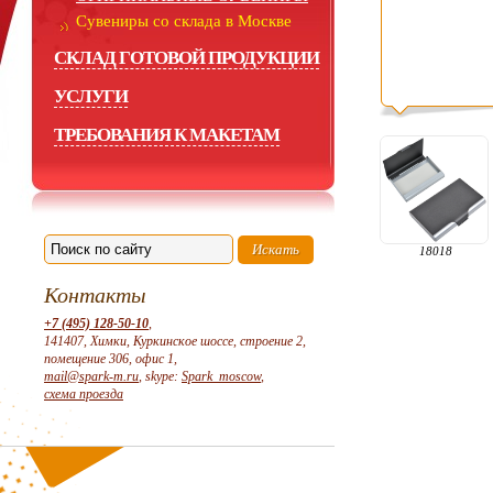
Сувениры со склада в Москве
СКЛАД ГОТОВОЙ ПРОДУКЦИИ
УСЛУГИ
ТРЕБОВАНИЯ К МАКЕТАМ
18018
Контакты
+7 (495) 128-50-10
,
141407, Химки, Куркинское шоссе, строение 2,
помещение 306, офис 1,
mail@spark-m.ru
, skype:
Spark_moscow
,
схема проезда