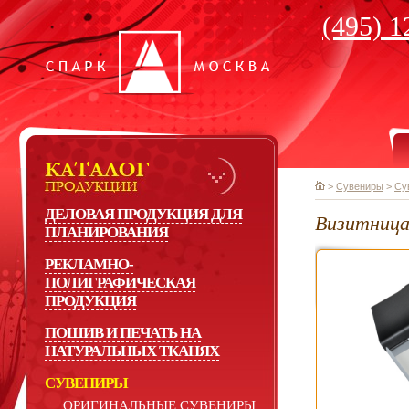
(495) 1
>
Сувениры
>
Су
ДЕЛОВАЯ ПРОДУКЦИЯ ДЛЯ
Визитница
ПЛАНИРОВАНИЯ
РЕКЛАМНО-
ПОЛИГРАФИЧЕСКАЯ
ПРОДУКЦИЯ
ПОШИВ И ПЕЧАТЬ НА
НАТУРАЛЬНЫХ ТКАНЯХ
СУВЕНИРЫ
ОРИГИНАЛЬНЫЕ СУВЕНИРЫ