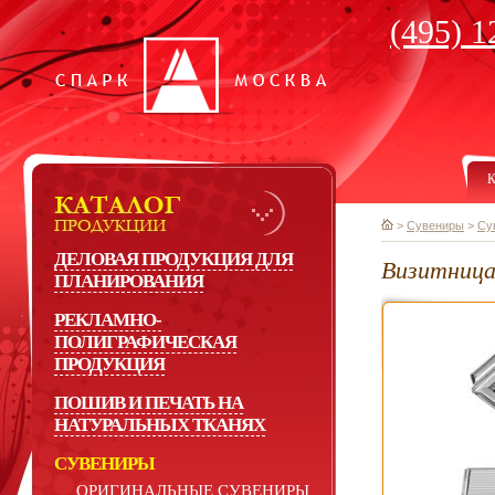
(495) 1
К
>
Сувениры
>
Су
ДЕЛОВАЯ ПРОДУКЦИЯ ДЛЯ
Визитница
ПЛАНИРОВАНИЯ
РЕКЛАМНО-
ПОЛИГРАФИЧЕСКАЯ
ПРОДУКЦИЯ
ПОШИВ И ПЕЧАТЬ НА
НАТУРАЛЬНЫХ ТКАНЯХ
СУВЕНИРЫ
ОРИГИНАЛЬНЫЕ СУВЕНИРЫ