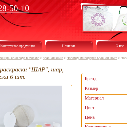
28-50-10
Конструктор продукции
Новинки
О нас
вениры со склада в Москве
>
Красная книга
>
Новогодние подарки Красная книга
>
Набо
 раскраски "ШАР", шар,
ски 6 шт.
Бренд
Размер
Материал
Цвет
Цена
Количество в