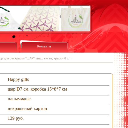
Контакты
р для раскраски "ШАР", шар, кисть, краски 6 шт.
Happy gifts
шар D7 см, коробка 15*8*7 см
папье-маше
некрашеный картон
139 руб.