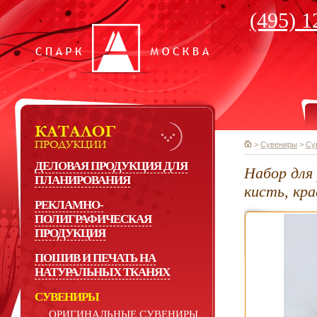
(495) 1
>
Сувениры
>
Су
ДЕЛОВАЯ ПРОДУКЦИЯ ДЛЯ
Набор для
ПЛАНИРОВАНИЯ
кисть, кра
РЕКЛАМНО-
ПОЛИГРАФИЧЕСКАЯ
ПРОДУКЦИЯ
ПОШИВ И ПЕЧАТЬ НА
НАТУРАЛЬНЫХ ТКАНЯХ
СУВЕНИРЫ
ОРИГИНАЛЬНЫЕ СУВЕНИРЫ