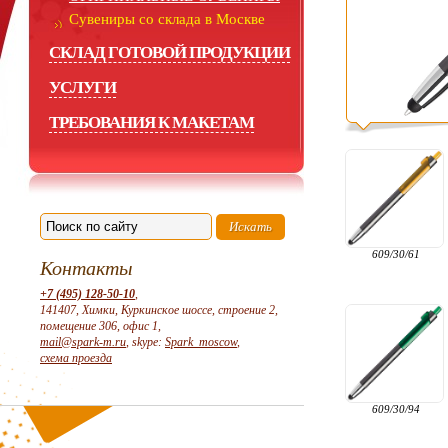
Сувениры со склада в Москве
СКЛАД ГОТОВОЙ ПРОДУКЦИИ
УСЛУГИ
ТРЕБОВАНИЯ К МАКЕТАМ
609/30/61
Контакты
+7 (495) 128-50-10
,
141407, Химки, Куркинское шоссе, строение 2,
помещение 306, офис 1,
mail@spark-m.ru
, skype:
Spark_moscow
,
схема проезда
609/30/94