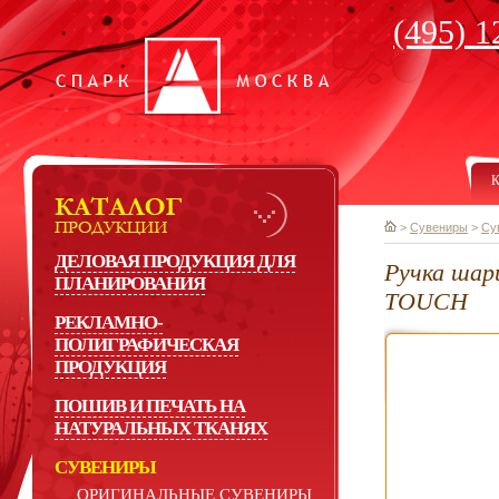
(495) 1
К
>
Сувениры
>
Су
ДЕЛОВАЯ ПРОДУКЦИЯ ДЛЯ
Ручка шар
ПЛАНИРОВАНИЯ
TOUCH
РЕКЛАМНО-
ПОЛИГРАФИЧЕСКАЯ
ПРОДУКЦИЯ
ПОШИВ И ПЕЧАТЬ НА
НАТУРАЛЬНЫХ ТКАНЯХ
СУВЕНИРЫ
ОРИГИНАЛЬНЫЕ СУВЕНИРЫ