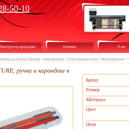
28-50-10
Конструктор продукции
Новинки
О нас
вениры со склада в Москве
>
Красная книга
>
Ручки Красная книга
>
Металлические
>
URE, ручка и карандаш в
Бренд
Размер
Материал
Цвет
Цена