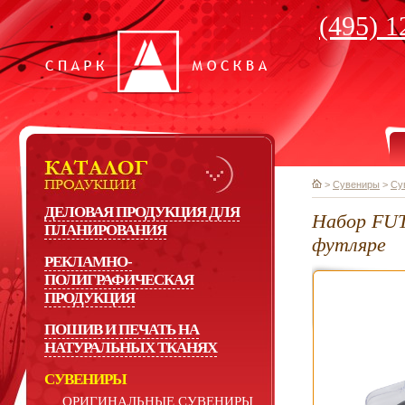
(495) 1
>
Сувениры
>
Су
ДЕЛОВАЯ ПРОДУКЦИЯ ДЛЯ
Набор FUT
ПЛАНИРОВАНИЯ
футляре
РЕКЛАМНО-
ПОЛИГРАФИЧЕСКАЯ
ПРОДУКЦИЯ
ПОШИВ И ПЕЧАТЬ НА
НАТУРАЛЬНЫХ ТКАНЯХ
СУВЕНИРЫ
ОРИГИНАЛЬНЫЕ СУВЕНИРЫ