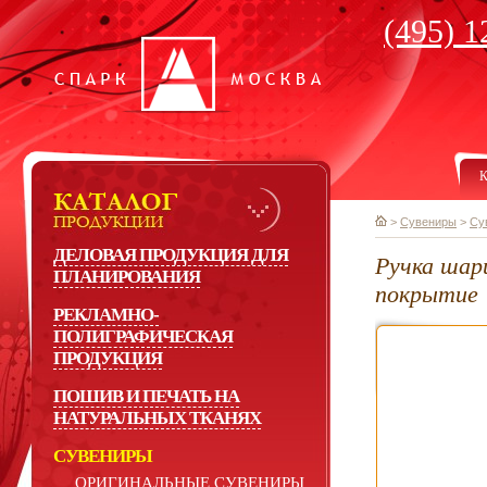
(495) 1
К
>
Сувениры
>
Су
ДЕЛОВАЯ ПРОДУКЦИЯ ДЛЯ
Ручка шари
ПЛАНИРОВАНИЯ
покрытие
РЕКЛАМНО-
ПОЛИГРАФИЧЕСКАЯ
ПРОДУКЦИЯ
ПОШИВ И ПЕЧАТЬ НА
НАТУРАЛЬНЫХ ТКАНЯХ
СУВЕНИРЫ
ОРИГИНАЛЬНЫЕ СУВЕНИРЫ