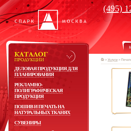
(495) 1
К
>
Услуги
>
Печат
ДЕЛОВАЯ ПРОДУКЦИЯ ДЛЯ
ПЛАНИРОВАНИЯ
РЕКЛАМНО-
ПОЛИГРАФИЧЕСКАЯ
ПРОДУКЦИЯ
ПОШИВ И ПЕЧАТЬ НА
НАТУРАЛЬНЫХ ТКАНЯХ
СУВЕНИРЫ