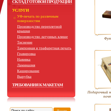
СКЛАД ГОТОВОЙ ПРОДУКЦИИ
УСЛУГИ
УФ-печать по различным
поверхностям
Производство переплетной
крышки
Производство латунных клише
Фут
Тиснение
Тампонная и трафаретная печать
Гравировка
Навивка
Ламинация
Каширование
Вырубка
ТРЕБОВАНИЯ К МАКЕТАМ
Подарочный н
поч