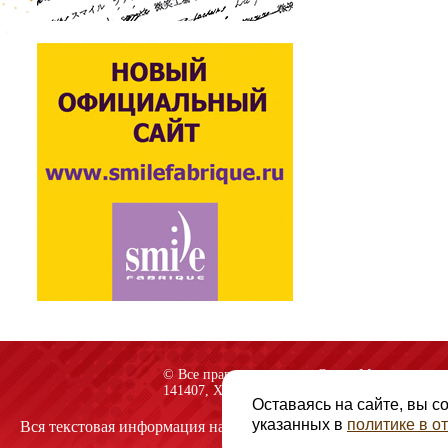
© Все права защищены «Спарк-M»
141407, Химки, Куркинское шоссе, строение 2
Оставаясь на сайте, вы с
указанных в
политике в 
Вся текстовая информация на сайте защищена авторскими пр