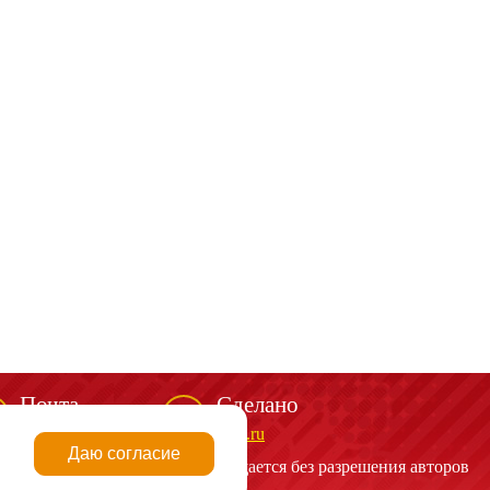
Почта
Сделано
mail@spark-m.ru
biga.ru
Даю согласие
алов сайта
http://spark-m.ru
запрещается без разрешения авторов