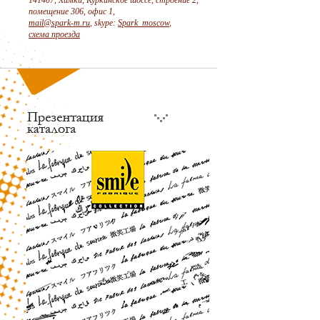
141407, Химки, Куркинское шоссе, строение 2,
помещение 306, офис 1,
mail@spark-m.ru
, skype:
Spark_moscow
,
схема проезда