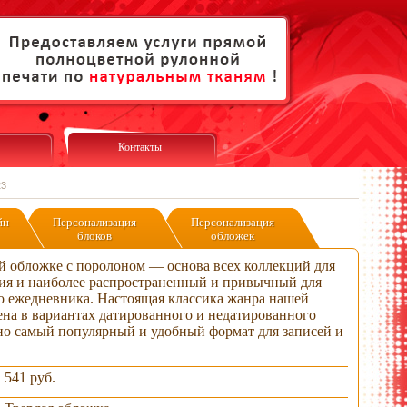
Контакты
23
йн
Персонализация
Персонализация
блоков
обложек
й обложке с поролоном — основа всех коллекций для
ия и наиболее распространенный и привычный для
го ежедневника. Настоящая классика жанра нашей
ена в вариантах датированного и недатированного
вно самый популярный и удобный формат для записей и
541 руб.