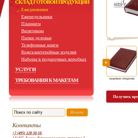
СКЛАД ГОТОВОЙ ПРОДУКЦИИ
Ежедневники
Еженедельники
Планинги
Визитницы
Папки деловые
Телефонные книги
Кожгалантерейные изделия
Наборы в подарочных коробках
УСЛУГИ
лицевая сторона
ТРЕБОВАНИЯ К МАКЕТАМ
Получить пр
Контакты
+7 (495) 128-50-10
,