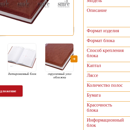
Модель
Описание
Формат изделия
Формат блока
Способ крепления
блока
Каптал
датированный блок
скругленный угол
Ляссе
обложки
Количество полос
едложение
Бумага
Красочность
блока
Информационный
блок