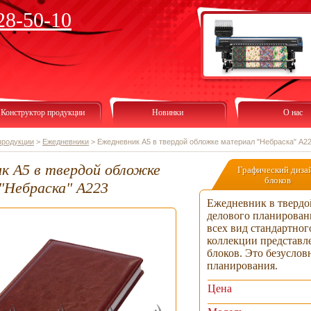
28-50-10
Конструктор продукции
Новинки
О нас
продукции
>
Ежедневники
>
Ежедневник А5 в твердой обложке материал "Небраска" А2
к А5 в твердой обложке
Графический диза
блоков
"Небраска" А223
Ежедневник в твердо
делового планирован
всех вид стандартно
коллекции представл
блоков. Это безусло
планирования.
Цена