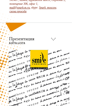
141407, Химки, Куркинское шоссе, строение 2,
помещение 306, офис 1,
mail@spark-m.ru
, skype:
Spark_moscow
,
схема проезда