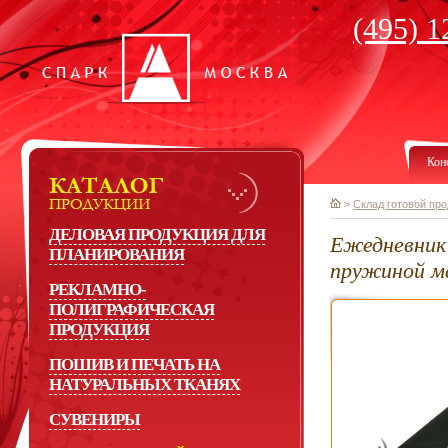
(495) 1
Кон
>
Склад готовой пр
ДЕЛОВАЯ ПРОДУКЦИЯ ДЛЯ
Ежедневник 
ПЛАНИРОВАНИЯ
пружиной м
РЕКЛАМНО-
ПОЛИГРАФИЧЕСКАЯ
ПРОДУКЦИЯ
ПОШИВ И ПЕЧАТЬ НА
НАТУРАЛЬНЫХ ТКАНЯХ
СУВЕНИРЫ