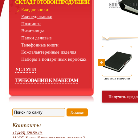
СКЛАД ГОТОВОЙ ПРОДУКЦИИ
Ежедневники
Еженедельники
Планинги
Визитницы
Папки деловые
Телефонные книги
Кожгалантерейные изделия
Наборы в подарочных коробках
УСЛУГИ
лицевая сторона
ТРЕБОВАНИЯ К МАКЕТАМ
Получить предл
Контакты
+7 (495) 128-50-10
,