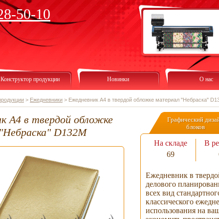
28-50-10
Конструктор продукции
Новинки
О нас
продукции
>
Ежедневники
>
Ежедневник А4 в твердой обложке материал "Небраска" D1
к А4 в твердой обложке
Графический диза
блоков
"Небраска" D132M
На складе
В ре
69
Ежедневник в твердо
делового планирован
всех вид стандартно
классического ежедне
использования на ваш