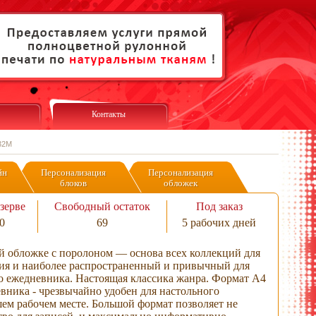
Контакты
32M
йн
Персонализация
Персонализация
блоков
обложек
зерве
Свободный остаток
Под заказ
0
69
5 рабочих дней
й обложке с поролоном — основа всех коллекций для
ия и наиболее распространенный и привычный для
го ежедневника. Настоящая классика жанра. Формат А4
вника - чрезвычайно удобен для настольного
ем рабочем месте. Большой формат позволяет не