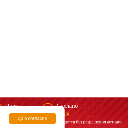
Почта
Сделано
mail@spark-m.ru
biga.ru
Даю согласие
алов сайта
http://spark-m.ru
запрещается без разрешения авторов