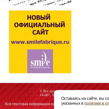
© Все права защищены «Спарк-M»
141407, Химки, Куркинское шоссе, строение 2
Оставаясь на сайте, вы с
указанных в
политике в 
Вся текстовая информация на сайте защищена авторскими пр