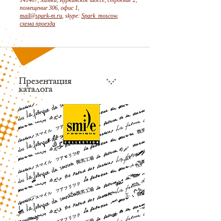
141407, Химки, Куркинское шоссе, строение 2,
помещение 306, офис 1,
mail@spark-m.ru
, skype:
Spark_moscow
,
схема проезда