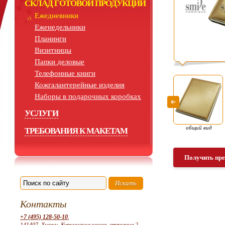
СКЛАД ГОТОВОЙ ПРОДУКЦИИ
Ежедневники
Еженедельники
Планинги
Визитницы
Папки деловые
Телефонные книги
Кожгалантерейные изделия
Наборы в подарочных коробках
УСЛУГИ
общий вид
ТРЕБОВАНИЯ К МАКЕТАМ
Получить пр
Контакты
+7 (495) 128-50-10
,