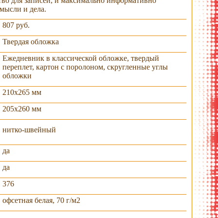
тво для записей, и максимально информативно
мысли и дела.
807 руб.
Твердая обложка
Ежедневник в классической обложке, твердый
переплет, картон с поролоном, скругленные углы
обложки
210х265 мм
205х260 мм
нитко-швейный
да
да
376
офсетная белая, 70 г/м2