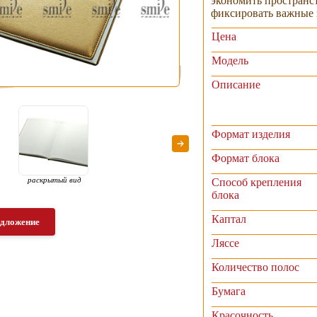
экономить пространс
фиксировать важные 
Цена
Модель
Описание
Формат изделия
Формат блока
раскрытый вид
Способ крепления
блока
Каптал
едложение
Ляссе
Количество полос
Бумага
Красочность