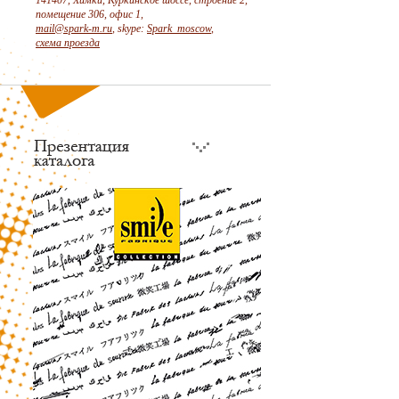
141407, Химки, Куркинское шоссе, строение 2,
помещение 306, офис 1,
mail@spark-m.ru
, skype:
Spark_moscow
,
схема проезда