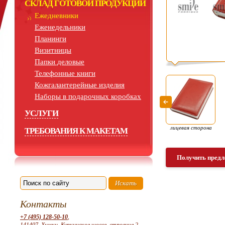
СКЛАД ГОТОВОЙ ПРОДУКЦИИ
Ежедневники
Еженедельники
Планинги
Визитницы
Папки деловые
Телефонные книги
Кожгалантерейные изделия
Наборы в подарочных коробках
УСЛУГИ
лицевая сторона
ТРЕБОВАНИЯ К МАКЕТАМ
Получить предл
Контакты
+7 (495) 128-50-10
,