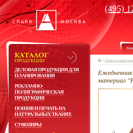
(495) 1
Кон
>
Склад готовой пр
ДЕЛОВАЯ ПРОДУКЦИЯ ДЛЯ
Ежедневник
ПЛАНИРОВАНИЯ
материал "
РЕКЛАМНО-
ПОЛИГРАФИЧЕСКАЯ
ПРОДУКЦИЯ
ПОШИВ И ПЕЧАТЬ НА
НАТУРАЛЬНЫХ ТКАНЯХ
СУВЕНИРЫ