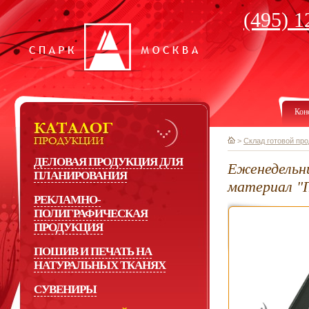
(495) 1
Кон
>
Склад готовой пр
ДЕЛОВАЯ ПРОДУКЦИЯ ДЛЯ
Еженедельни
ПЛАНИРОВАНИЯ
материал "
РЕКЛАМНО-
ПОЛИГРАФИЧЕСКАЯ
ПРОДУКЦИЯ
ПОШИВ И ПЕЧАТЬ НА
НАТУРАЛЬНЫХ ТКАНЯХ
СУВЕНИРЫ