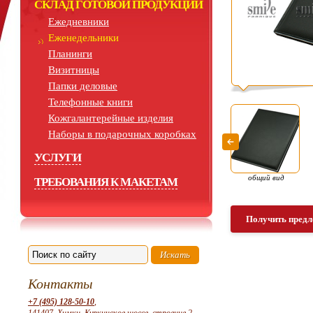
СКЛАД ГОТОВОЙ ПРОДУКЦИИ
Ежедневники
Еженедельники
Планинги
Визитницы
Папки деловые
Телефонные книги
Кожгалантерейные изделия
Наборы в подарочных коробках
УСЛУГИ
общий вид
ТРЕБОВАНИЯ К МАКЕТАМ
Получить предл
Контакты
+7 (495) 128-50-10
,