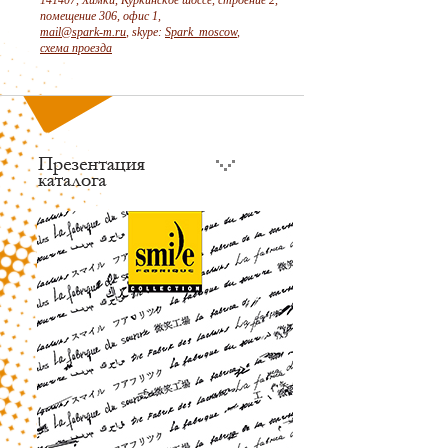
141407, Химки, Куркинское шоссе, строение 2,
помещение 306, офис 1,
mail@spark-m.ru
, skype:
Spark_moscow
,
схема проезда