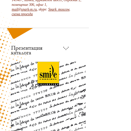
141407, Химки, Куркинское шоссе, строение 2,
помещение 306, офис 1,
mail@spark-m.ru
, skype:
Spark_moscow
,
схема проезда