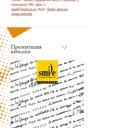
141407, Химки, Куркинское шоссе, строение 2,
помещение 306, офис 1,
mail@spark-m.ru
, skype:
Spark_moscow
,
схема проезда