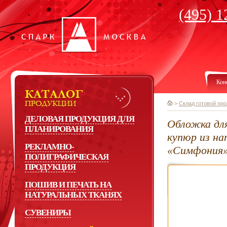
(495) 1
Кон
>
Склад готовой пр
ДЕЛОВАЯ ПРОДУКЦИЯ ДЛЯ
Обложка для
ПЛАНИРОВАНИЯ
купюр из на
РЕКЛАМНО-
«Симфония
ПОЛИГРАФИЧЕСКАЯ
ПРОДУКЦИЯ
ПОШИВ И ПЕЧАТЬ НА
НАТУРАЛЬНЫХ ТКАНЯХ
СУВЕНИРЫ