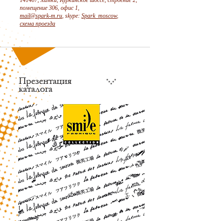
141407, Химки, Куркинское шоссе, строение 2,
помещение 306, офис 1,
mail@spark-m.ru
, skype:
Spark_moscow
,
схема проезда