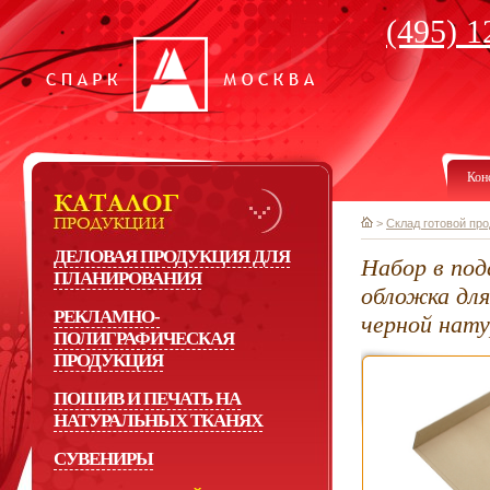
(495) 1
Кон
>
Склад готовой пр
ДЕЛОВАЯ ПРОДУКЦИЯ ДЛЯ
Набор в под
ПЛАНИРОВАНИЯ
обложка для
РЕКЛАМНО-
черной нату
ПОЛИГРАФИЧЕСКАЯ
ПРОДУКЦИЯ
ПОШИВ И ПЕЧАТЬ НА
НАТУРАЛЬНЫХ ТКАНЯХ
СУВЕНИРЫ